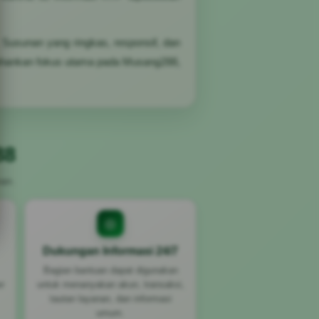
usunan yang ringkas, responsif, dan
ahankan fokus utama pada Musang288,
88
man.
◎
Dukungan Informasi 24/7
Bagian bantuan dapat digunakan
er
untuk menanyakan akun, transaksi,
tautan layanan, dan informasi
umum.