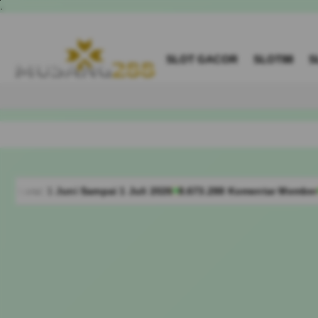
Skip
.
to
content
SLOT GACOR
SLOT88
S
Buka Info Lebih Lanjut
uli 2026
8.673.288 Komentar Member
Rating Pengguna 4.9/5
28