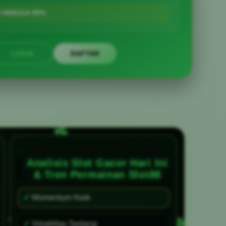
 HINGGA 99%
LOGIN
DAFTAR
☘
Analisis Slot Gacor Hari Ini
& Tren Permainan Slot88
✓
Momentum Naik
☘
✓
Volatilitas Sedang