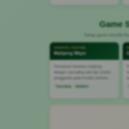
Game S
Setiap game memiliki f
ORIENTAL FEATURE
M
Mahjong Ways
Permainan bertema mahjong
P
dengan cascading reel dan simbol
s
pengganda pada kondisi tertentu.
a
Cascading
Multiplier