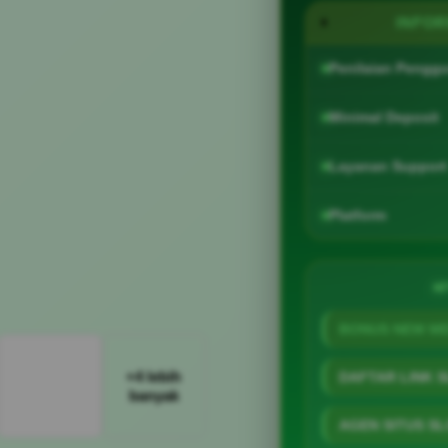
INFOR
Penilaian Pengg
Minimal Deposit
Layanan Support
Platform
BONUS NEW M
+4 lebih
DAFTAR LINK S
banyak
AGEN SITUS SL