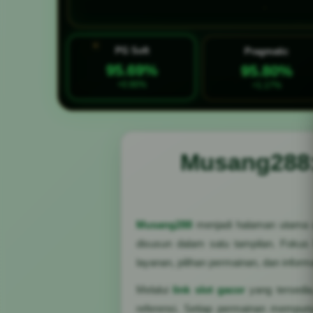
PG Soft
Pragmatic
95.69%
95.80%
+0.90%
+1.17%
Musang288: 
Musang288
menjadi halaman utama 
disusun dalam satu tampilan. Foku
layanan, pilihan permainan, dan infor
Melalui
link slot gacor
yang tersedia
referensi. Setiap permainan mempuny