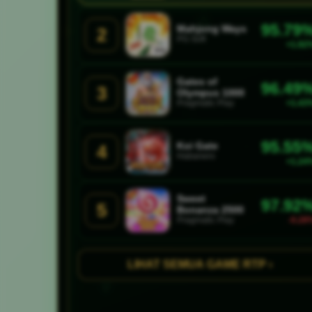
95.79
Mahjong Ways
2
PG Soft
+1.92
Gates of
96.49
3
Olympus 1000
+1.43
Pragmatic Play
95.55
Koi Gate
4
Habanero
+1.24
☘
Sweet
97.92
5
Bonanza 2500
-0.28
Pragmatic Play
☘
LIHAT SEMUA GAME RTP ›