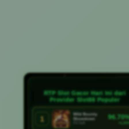
Layer Popup Close
☘
RTP Slot Gacor Hari Ini dari
Provider Slot88 Populer
Wild Bounty
96.70
1
Showdown
+1.25
PG Soft