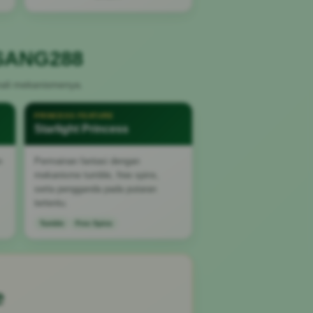
USANG288
nali mekanismenya.
PRINCESS FEATURE
Starlight Princess
n
Permainan fantasi dengan
mekanisme tumble, free spins,
serta pengganda pada putaran
tertentu.
Tumble
Free Spins
e