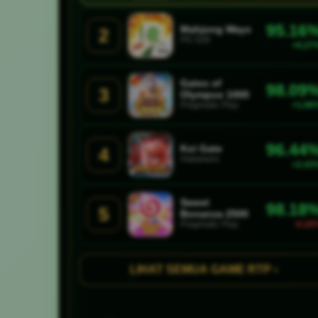
95.16
Mahjong Ways
2
PG Soft
+0.27
☘
☘
Gates of
98.09
3
Olympus 1000
+1.06
Pragmatic Play
96.44
Koi Gate
4
Habanero
+2.43
Sweet
98.18
5
Bonanza 2500
-0.28
Pragmatic Play
LIHAT SEMUA GAME RTP ›