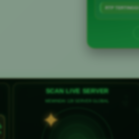
RTP TERTINGGI
SCAN LIVE SERVER
☘
☘
MEMINDAI 128 SERVER GLOBAL
%
%
☘