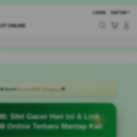
LOGIN
DAFTAR
Cari
Troli
Login/Sign-Up
LOT ONLINE
Cari
☘
☘
Slot88
bocoran RTP Tertinggi ↓
·
: Slot Gacor Hari Ini & Link
88 Online Terbaru Mantap Kali