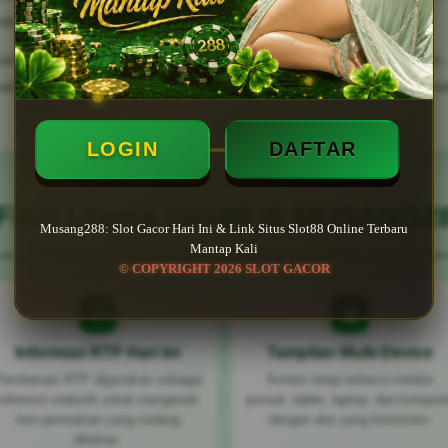
bukan jaminan hasil pada satu sesi.
ng288 juga menampilkan panduan transaksi dan keamanan akun. S
ahami isi halaman melalui ponsel maupun desktop sambil mempert
LOGIN
DAFTAR
KEUNGGULAN HALAMAN
Fitur Utama Slot88 di MUSANG2
Musang288: Slot Gacor Hari Ini & Link Situs Slot88 Online Terbaru
Mantap Kali
g yang memperkuat informasi brand tanpa mengubah fokus utama hala
© COPYRIGHT 2026 SLOT GACOR
↗
▣
Informasi RTP Hari Ini
Tampilan Multi-Device
Pembaruan RTP digunakan sebagai
Konten tetap terbaca melalui
referensi statistik untuk mengenali
ponsel, tablet, laptop, dan komput
tren permainan yang sedang
dengan alur yang konsisten.
dibahas.