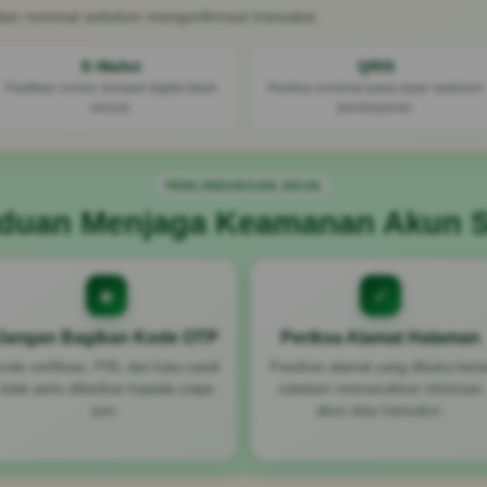
n dan nominal sebelum mengonfirmasi transaksi.
E-Wallet
QRIS
Pastikan nomor dompet digital telah
Periksa nominal pada layar sebelum
sesuai.
pembayaran.
PERLINDUNGAN AKUN
duan Menjaga Keamanan Akun S
◈
✓
Jangan Bagikan Kode OTP
Periksa Alamat Halaman
ode verifikasi, PIN, dan kata sandi
Pastikan alamat yang dibuka bena
tidak perlu diberikan kepada siapa
sebelum memasukkan informasi
pun.
akun atau transaksi.