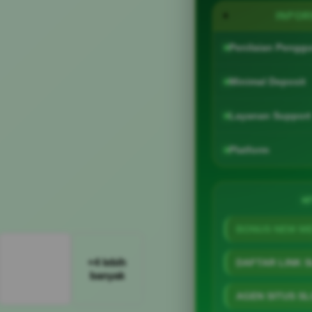
INFOR
Penilaian Pengg
Minimal Deposit
Layanan Support
Platform
BONUS NEW M
+4 lebih
DAFTAR LINK S
banyak
AGEN SITUS SL