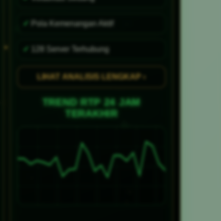
✓
Pola Kemenangan Aktif
✓
128 Server Terhubung
☘
LIHAT ANALISIS LENGKAP ›
TREND RTP 24 JAM
TERAKHIR
☘