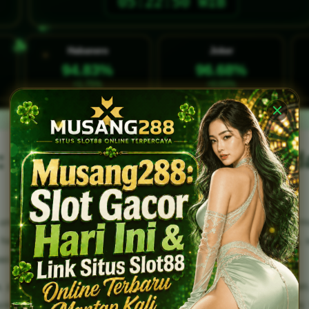
05:22:53 WIB
Habanero
Joker
94.83%
96.68%
+1.75%
+0.03%
Pusat Slot Gacor Hari Ini d
Slot88 Online Terbaru
untuk menemukan informasi
slot gacor hari ini
, pembaruan perma
s halaman tetap menempatkan Musang288 sebagai brand utama, s
masi penting tanpa berpindah ke banyak halaman.
, pengunjung dapat melihat daftar provider populer, fitur permai
ai mekanisme, volatilitas, dan batas kemenangan yang berbeda; 