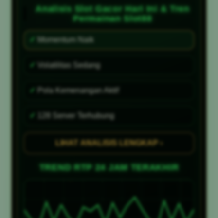
Analisis Slot Gacor Hari Ini & Tren
Permainan Slot88
✓
Momentum Naik
✓
Volatilitas Sedang
✓
Pola Kemenangan Aktif
✓
128 Server Terhubung
LIHAT ANALISIS LENGKAP ›
TREND RTP 24 JAM TERAKHIR