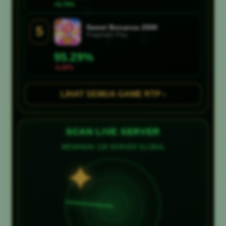
+0.79%
☘
Sweet Bonanza 2500
5
Pragmatic Play
95.29%
-0.28%
LIHAT SEMUA GAME RTP ›
SCAN LIVE SERVER
MEMINDAI 128 SERVER GLOBAL