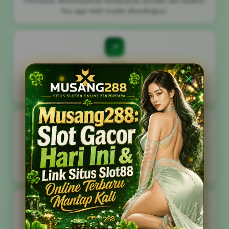
Permainan dikelompokkan berdasarkan provider dan karakter
fitur agar lebih mudah dibandingkan.
↗
Informasi RTP Hari Ini
Pembaruan RTP digunakan sebagai referensi statistik untuk
mengenali tren permainan yang sedang dibahas.
▣
Tampilan Multi-Device
Konten tetap terbaca melalui ponsel, tablet, laptop, dan
komputer dengan alur yang konsisten.
◎
Dukungan Informasi 24/7