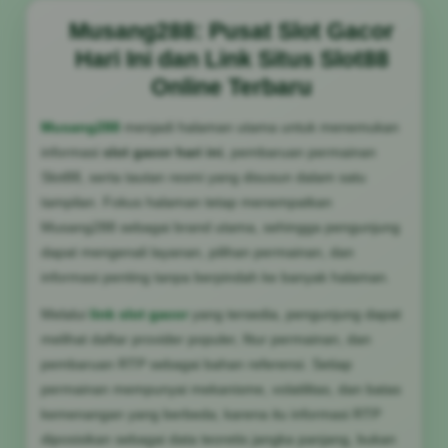
Musang288: Pusat Slot Gacor
Hari Ini dan Link Situs Slot88
Online Terbaru
Musang288
menjadi halaman utama untuk menemukan
informasi
slot gacor hari ini
, pembaruan permainan
Slot88, serta tautan resmi yang disusun dalam satu
tampilan. Fokus halaman tetap menempatkan
Musang288 sebagai brand utama, sehingga pengunjung
dapat mengenali layanan, pilihan permainan, dan
informasi penting tanpa berpindah ke banyak halaman.
Melalui
link slot gacor
yang tersedia, pengunjung dapat
melihat daftar provider populer, fitur permainan, dan
pembaruan RTP sebagai bahan referensi. Setiap
permainan mempunyai mekanisme, volatilitas, dan batas
kemenangan yang berbeda; karena itu informasi RTP
diposisikan sebagai data teoretis jangka panjang, bukan