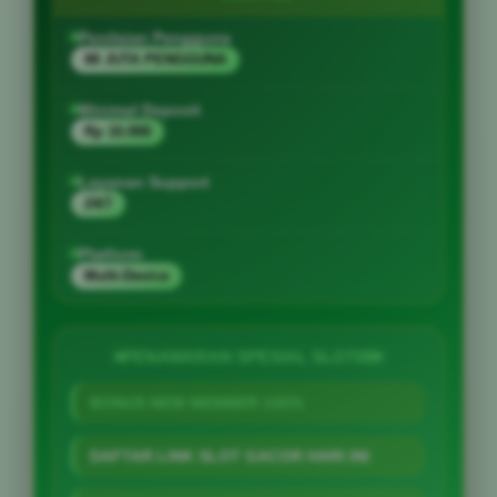
Penilaian Pengguna
88 JUTA PENGGUNA
Minimal Deposit
Rp 10.000
Layanan Support
24/7
Platform
Multi-Device
PENAWARAN SPESIAL SLOT88
BONUS NEW MEMBER 100%
DAFTAR LINK SLOT GACOR HARI INI