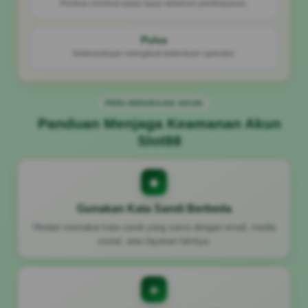
Periksa nominal pada layar sebelum pembayaran.
Pulsa
Ketersediaan mengikuti ketentuan operator.
PERLINDUNGAN AKUN
Panduan Menjaga Keamanan Akun
Slot88
◆
Gunakan Kata Sandi Berbeda
Hindari memakai kata sandi yang sama dengan email, media
sosial, atau layanan lainnya.
◈