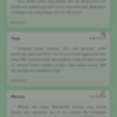
"Situs slot88 terbaru yang mantap kali nih. Klaim bonus new
member-nya gampang ga pake syarat yang aneh-aneh. Main Gates
of Olympus lagi wangi banget hari ini. Gas terus!"
2026-03-17
Nana
★★★★★
"Gampang banget loginnya, akses link gacor-nya selalu
update dan aman dari blokir internet positif jadi nggak perlu ribet
pakai VPN. Semalam nyoba main ngikutin saran slot gacor malam
ini, lumayan banget nyangkut jackpot. Cuma pilihan metode WD-
nya mungkin bisa ditambahin lagi."
2026-03-25
Phoveus
★★★★★
"Mantap kali emang Musang288! Awalnya ragu karena
banyak situs abal-abal, tapi di sini terbukti WD berapapun