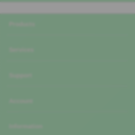
Buka
Footer Navigation
Products
Buka
Services
Buka
Support
Buka
Account
Buka
Information