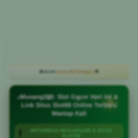
☘
☘
Slot88
bocoran RTP Tertinggi ↓
·
Musang288: Slot Gacor Hari Ini &
Link Situs Slot88 Online Terbaru
Mantap Kali
INFORMASI MUSANG288 & SITUS
SLOT88