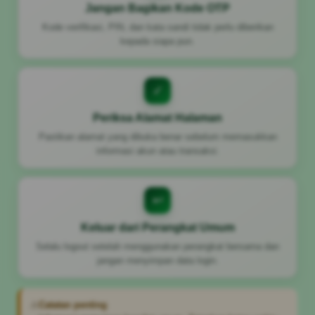
Jangan Bagikan Kode OTP
Kode verifikasi, PIN, dan kata sandi tidak perlu diberikan
kepada siapa pun.
✓
Periksa Alamat Halaman
Pastikan alamat yang dibuka benar sebelum memasukkan
informasi akun atau transaksi.
↩
Keluar dari Perangkat Umum
Selalu logout setelah menggunakan perangkat bersama dan
jangan menyimpan data login.
⚠
Catatan penting