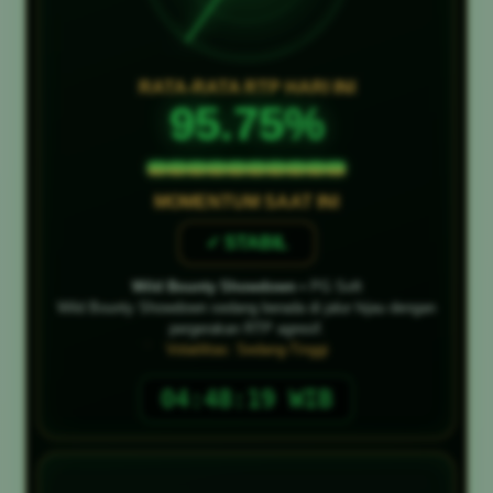
RATA-RATA RTP HARI INI
95.75%
MOMENTUM SAAT INI
✓ STABIL
Wild Bounty Showdown
• PG Soft
Wild Bounty Showdown sedang berada di jalur hijau dengan
pergerakan RTP agresif.
Volatilitas: Sedang-Tinggi
04:48:21 WIB