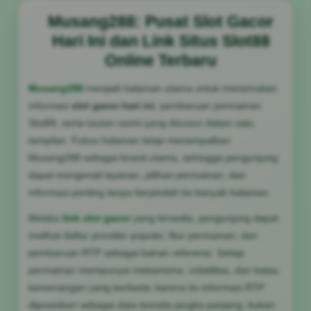
Musang288: Pusat Slot Gacor
Hari Ini dan Link Situs Slot88
Online Terbaru
Musang288
menjadi halaman utama untuk menemukan
informasi
slot gacor hari ini
, pembaruan permainan
Slot88, serta tautan resmi yang disusun dalam satu
tampilan. Fokus halaman tetap menempatkan
Musang288 sebagai brand utama, sehingga pengunjung
dapat mengenali layanan, pilihan permainan, dan
informasi penting tanpa berpindah ke banyak halaman.
Melalui
link slot gacor
yang tersedia, pengunjung dapat
melihat daftar provider populer, fitur permainan, dan
pembaruan RTP sebagai bahan referensi. Setiap
permainan mempunyai mekanisme, volatilitas, dan batas
kemenangan yang berbeda; karena itu informasi RTP
diposisikan sebagai data teoretis jangka panjang, bukan