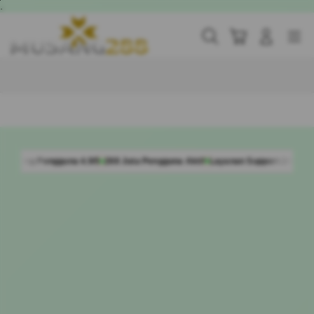
Skip
.
to
content
Cari
Troli
Login
Navigation
Buka Info Lebih Lanjut
uta Pengguna Aktif
Layanan Support 24/7