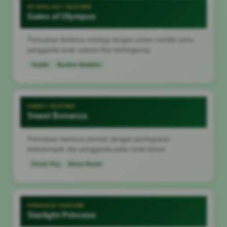
MYTHOLOGY FEATURE
Gates of Olympus
Permainan bertema mitologi dengan sistem tumble serta
pengganda acak selama fitur berlangsung.
Tumble
Random Multiplier
SWEET FEATURE
Sweet Bonanza
Permainan bertema permen dengan pembayaran
berkelompok dan pengganda pada ronde bonus.
Cluster Pay
Bonus Round
PRINCESS FEATURE
Starlight Princess