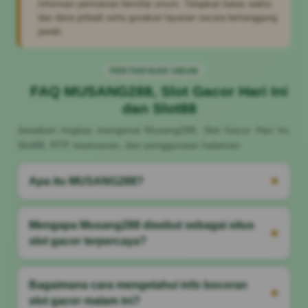
Informasi permainan bersifat umum. Tetapkan batas waktu
dan dana pribadi serta gunakan layanan secara bertanggung
jawab.
PERTANYAAN UMUM
FAQ MUSANG288, Slot Gacor Hari Ini
dan Slot88
Jawaban ringkas mengenai Musang288, Slot Gacor Hari Ini,
Slot88, RTP, keamanan, dan penggunaan halaman.
Apa itu MUSANG288?
Mengapa Musang288 disebut sebagai situs
slot gacor terpercaya?
Bagaimana cara mengetahui info bocoran
slot gacor malam ini?