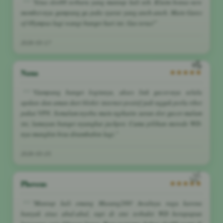
"Situs slot88 terbaru yang mantap kali nih. Klaim bonus new
member-nya gampang ga pake syarat yang aneh-aneh. Main Gates
of Olympus lagi wangi banget hari ini. Gas terus!"
2026-03-17
Nana
★★★★★
"Gampang banget loginnya, akses link gacor-nya selalu
update dan aman dari blokir internet positif jadi nggak perlu ribet
pakai VPN. Semalam nyoba main ngikutin saran slot gacor malam
ini, lumayan banget nyangkut jackpot. Cuma pilihan metode WD-
nya mungkin bisa ditambahin lagi."
2026-03-25
Phoveus
★★★★★
"Mantap kali emang Musang288! Awalnya ragu karena
banyak situs abal-abal, tapi di sini terbukti WD berapapun