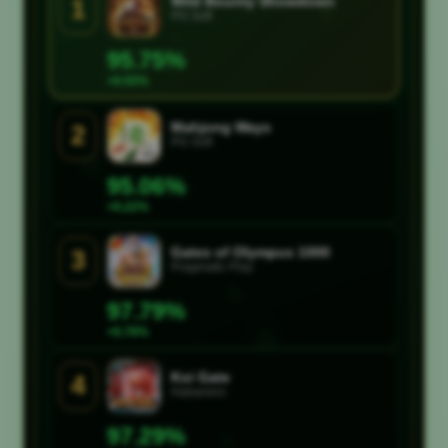
Wild Bounty Showdown
1
PG Soft
☘
95.75%
☘
+0.55%
☘
☘
☘
☘
Mahjong Ways
2
PG Soft
95.06%
+0.22%
Gates of Olympus 1000
3
Pragmatic Play
97.79%
☘
+0.78%
Koi Gate
4
Habanero
☘
97.29%