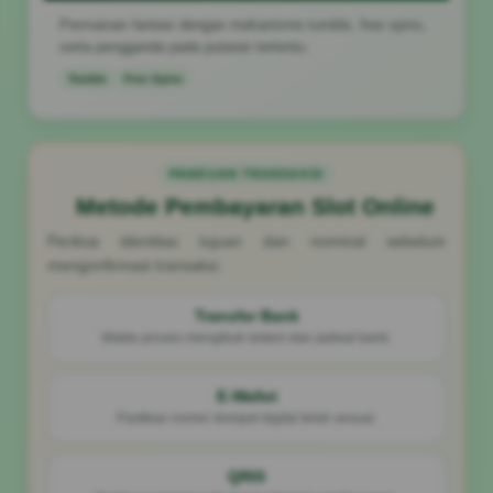
Permainan fantasi dengan mekanisme tumble, free spins,
serta pengganda pada putaran tertentu.
Tumble
Free Spins
PANDUAN TRANSAKSI
Metode Pembayaran Slot Online
Periksa identitas tujuan dan nominal sebelum
mengonfirmasi transaksi.
Transfer Bank
Waktu proses mengikuti sistem dan jadwal bank.
E-Wallet
Pastikan nomor dompet digital telah sesuai.
QRIS