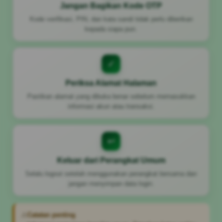
Jangan Bagikan Kode OTP
Kode verifikasi, PIN, dan kata sandi tidak perlu diberikan
kepada siapa pun.
✓
Periksa Alamat Halaman
Pastikan alamat yang dibuka benar sebelum memasukkan
informasi akun atau transaksi.
↩
Keluar dari Perangkat Umum
Selalu logout setelah menggunakan perangkat bersama dan
jangan menyimpan data login.
⚠
Catatan penting